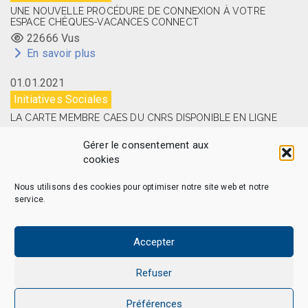
UNE NOUVELLE PROCÉDURE DE CONNEXION À VOTRE
ESPACE CHÈQUES-VACANCES CONNECT
22666 Vus
En savoir plus
01.01.2021
Initiatives Sociales
LA CARTE MEMBRE CAES DU CNRS DISPONIBLE EN LIGNE
14515 Vus
Gérer le consentement aux
En savoir plus
cookies
Nous utilisons des cookies pour optimiser notre site web et notre
service.
CAES MAG – © 2026 Tous droits réservés.
Qui sommes-nous
Politique de confidentialité
Accepter
Politique de cookies (EU)
Mentions légales et Politique de données personnelles
Refuser
Nous Contacter
Préférences