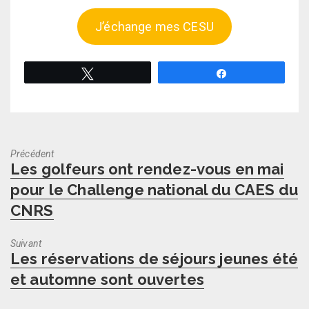
J’échange mes CESU
Tweetez
Partagez
Précédent
Previous
Les golfeurs ont rendez-vous en mai
post:
pour le Challenge national du CAES du
CNRS
Suivant
Next
Les réservations de séjours jeunes été
post:
et automne sont ouvertes