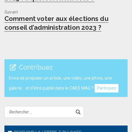
Suivant
Next
Comment voter aux élections du
post:
conseil d’administration 2023 ?
Contribuez
Envie de proposer un article, une vidéo, une photo, une
galerie... et d'être publié dans le CAES MAG ?
Participez