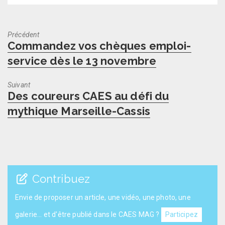
Précédent
Previous
Commandez vos chèques emploi-
post:
service dès le 13 novembre
Suivant
Next
Des coureurs CAES au défi du
post:
mythique Marseille-Cassis
Contribuez
Envie de proposer un article, une vidéo, une photo, une
galerie... et d'être publié dans le CAES MAG ?
Participez