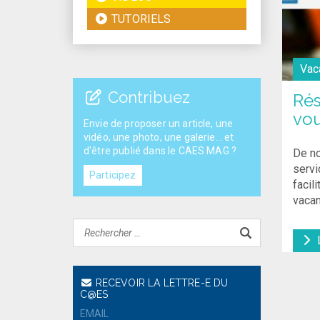
TUTORIELS
Vac
Contribuez
Rés
vou
Envie de proposer un article, une
vidéo, une photo, une galerie... et
d'être publié dans le CAES MAG ?
De no
servi
Participez
facil
vaca
L
RECEVOIR LA LETTRE-E DU
C@ES