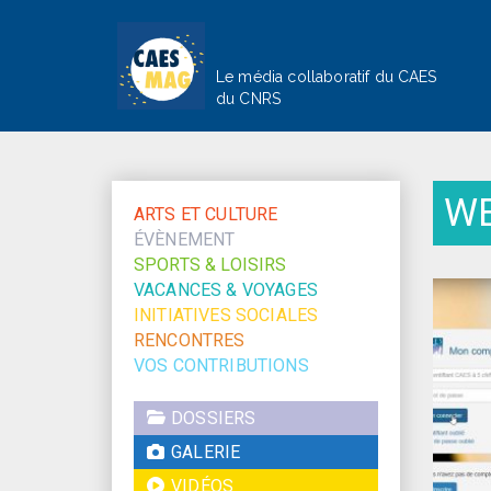
Le média collaboratif du CAES
du CNRS
W
ARTS ET CULTURE
ÉVÈNEMENT
SPORTS & LOISIRS
VACANCES & VOYAGES
INITIATIVES SOCIALES
RENCONTRES
VOS CONTRIBUTIONS
DOSSIERS
GALERIE
VIDÉOS