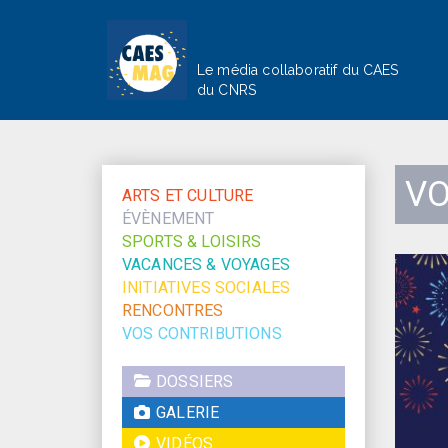
Le média collaboratif du CAES
du CNRS
V
ARTS ET CULTURE
ÉVÈNEMENT
SPORTS & LOISIRS
VACANCES & VOYAGES
INITIATIVES SOCIALES
RENCONTRES
VOS CONTRIBUTIONS
DOSSIERS
GALERIE
VIDÉOS