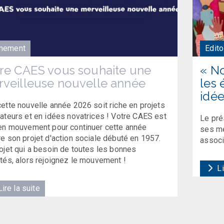
nement
Edito
re CAES vous souhaite une
« N
veilleuse nouvelle année
les 
idée
ette nouvelle année 2026 soit riche en projets
ateurs et en idées novatrices ! Votre CAES est
Le pré
en mouvement pour continuer cette année
ses me
e son projet d'action sociale débuté en 1957.
associ
ojet qui a besoin de toutes les bonnes
tés, alors rejoignez le mouvement !
Li
ire la suite