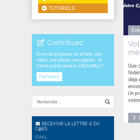
TUTORIELS
Évè
Contribuez
Vot
mer
Envie de proposer un article, une
vidéo, une photo, une galerie... et
Que c
d'être publié dans le CAES MAG ?
fédér
Participez
déjà 
encor
Un pr
volon
L
RECEVOIR LA LETTRE-E DU
C@ES