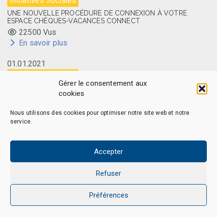
Initiatives Sociales
UNE NOUVELLE PROCÉDURE DE CONNEXION À VOTRE
ESPACE CHÈQUES-VACANCES CONNECT
22500 Vus
En savoir plus
01.01.2021
Initiatives Sociales
Gérer le consentement aux
LA CARTE MEMBRE CAES DU CNRS DISPONIBLE EN LIGNE
cookies
14502 Vus
En savoir plus
Nous utilisons des cookies pour optimiser notre site web et notre
service.
Accepter
CAES MAG - © 2026 Tous droits réservés.
Qui sommes-nous
Politique de confidentialité
Refuser
Politique de cookies (EU)
Mentions légales et Politique de données personnelles
Préférences
Nous Contacter