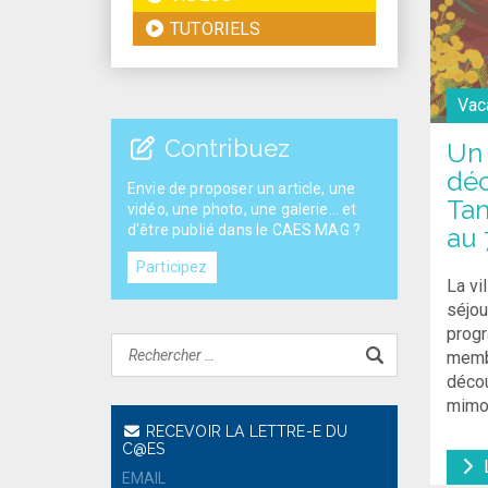
TUTORIELS
Vac
Contribuez
Un 
déc
Envie de proposer un article, une
Tan
vidéo, une photo, une galerie... et
d'être publié dans le CAES MAG ?
au 
Participez
La vi
séjou
prog
membr
décou
mimo
RECEVOIR LA LETTRE-E DU
C@ES
L