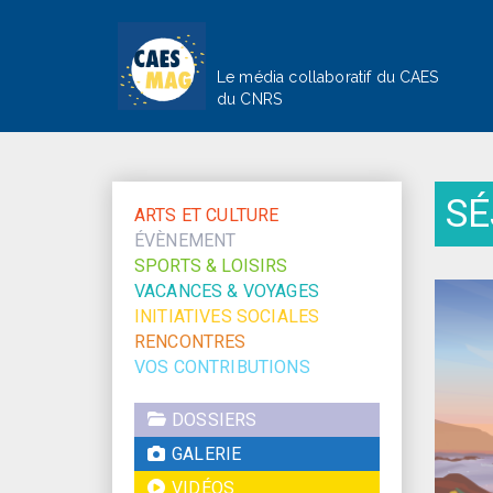
Le média collaboratif du CAES
du CNRS
SÉ
ARTS ET CULTURE
ÉVÈNEMENT
SPORTS & LOISIRS
VACANCES & VOYAGES
INITIATIVES SOCIALES
RENCONTRES
VOS CONTRIBUTIONS
DOSSIERS
GALERIE
VIDÉOS