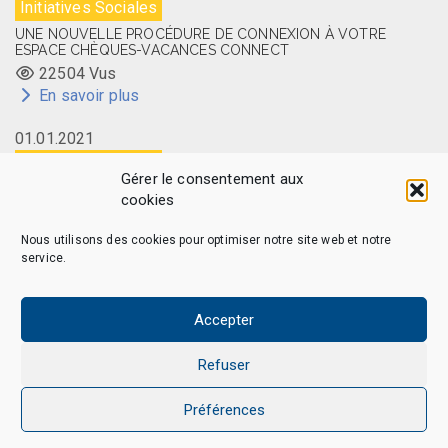
Initiatives Sociales
UNE NOUVELLE PROCÉDURE DE CONNEXION À VOTRE
ESPACE CHÈQUES-VACANCES CONNECT
22504 Vus
En savoir plus
01.01.2021
Initiatives Sociales
Gérer le consentement aux
LA CARTE MEMBRE CAES DU CNRS DISPONIBLE EN LIGNE
cookies
14502 Vus
En savoir plus
Nous utilisons des cookies pour optimiser notre site web et notre
service.
Accepter
CAES MAG - © 2026 Tous droits réservés.
Qui sommes-nous
Politique de confidentialité
Refuser
Politique de cookies (EU)
Mentions légales et Politique de données personnelles
Préférences
Nous Contacter