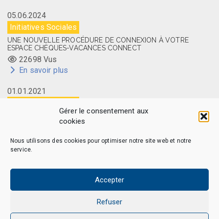
05.06.2024
Initiatives Sociales
UNE NOUVELLE PROCÉDURE DE CONNEXION À VOTRE
ESPACE CHÈQUES-VACANCES CONNECT
22698 Vus
En savoir plus
01.01.2021
Initiatives Sociales
Gérer le consentement aux
LA CARTE MEMBRE CAES DU CNRS DISPONIBLE EN LIGNE
cookies
14516 Vus
En savoir plus
Nous utilisons des cookies pour optimiser notre site web et notre
service.
Accepter
CAES MAG - © 2026 Tous droits réservés.
Qui sommes-nous
Politique de confidentialité
Refuser
Politique de cookies (EU)
Mentions légales et Politique de données personnelles