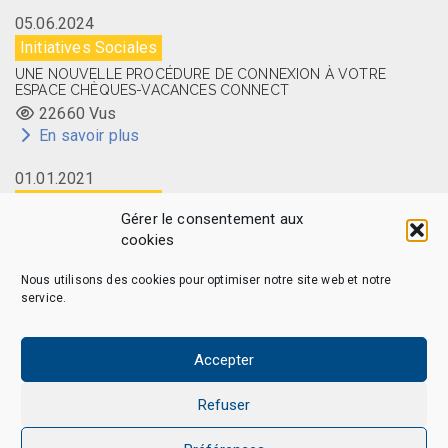
05.06.2024
Initiatives Sociales
UNE NOUVELLE PROCÉDURE DE CONNEXION À VOTRE
ESPACE CHÈQUES-VACANCES CONNECT
22660 Vus
En savoir plus
01.01.2021
Initiatives Sociales
Gérer le consentement aux
LA CARTE MEMBRE CAES DU CNRS DISPONIBLE EN LIGNE
cookies
14514 Vus
En savoir plus
Nous utilisons des cookies pour optimiser notre site web et notre
service.
Accepter
CAES MAG - © 2026 Tous droits réservés.
Qui sommes-nous
Politique de confidentialité
Refuser
Politique de cookies (EU)
Mentions légales et Politique de données personnelles