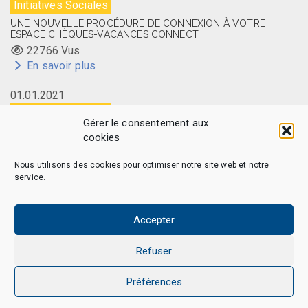
Initiatives Sociales
UNE NOUVELLE PROCÉDURE DE CONNEXION À VOTRE
ESPACE CHÈQUES-VACANCES CONNECT
22766 Vus
En savoir plus
01.01.2021
Initiatives Sociales
Gérer le consentement aux
LA CARTE MEMBRE CAES DU CNRS DISPONIBLE EN LIGNE
cookies
14524 Vus
En savoir plus
Nous utilisons des cookies pour optimiser notre site web et notre
service.
Accepter
CAES MAG - © 2026 Tous droits réservés.
Qui sommes-nous
Politique de confidentialité
Refuser
Politique de cookies (EU)
Mentions légales et Politique de données personnelles
Préférences
Nous Contacter