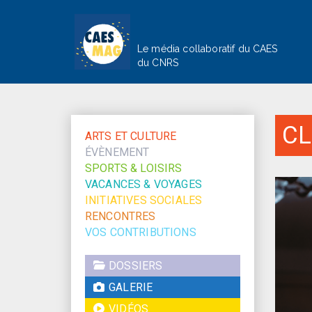
Le média collaboratif du CAES
du CNRS
CL
ARTS ET CULTURE
ÉVÈNEMENT
SPORTS & LOISIRS
VACANCES & VOYAGES
INITIATIVES SOCIALES
RENCONTRES
VOS CONTRIBUTIONS
DOSSIERS
GALERIE
VIDÉOS