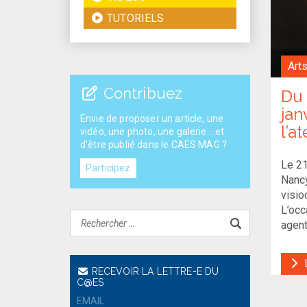
TUTORIELS
Arts
Contribuez
Du 
jan
Envie de proposer un article, une
l’at
vidéo, une photo, une galerie... et
d'être publié dans le CAES MAG ?
Le 21
Participez
Nancy
visio
L’occ
agen
L
RECEVOIR LA LETTRE-E DU
C@ES