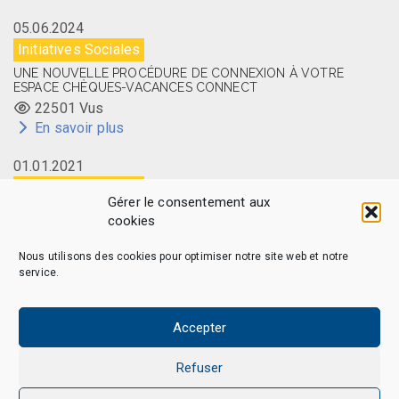
05.06.2024
Initiatives Sociales
UNE NOUVELLE PROCÉDURE DE CONNEXION À VOTRE
ESPACE CHÈQUES-VACANCES CONNECT
22501 Vus
En savoir plus
01.01.2021
Initiatives Sociales
Gérer le consentement aux
LA CARTE MEMBRE CAES DU CNRS DISPONIBLE EN LIGNE
cookies
14502 Vus
En savoir plus
Nous utilisons des cookies pour optimiser notre site web et notre
service.
Accepter
CAES MAG - © 2026 Tous droits réservés.
Qui sommes-nous
Politique de confidentialité
Refuser
Politique de cookies (EU)
Mentions légales et Politique de données personnelles