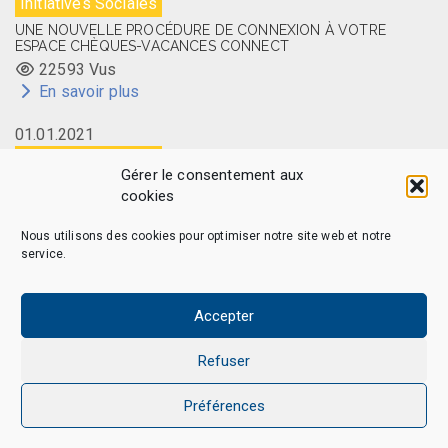
Initiatives Sociales
UNE NOUVELLE PROCÉDURE DE CONNEXION À VOTRE
ESPACE CHÈQUES-VACANCES CONNECT
22593 Vus
En savoir plus
01.01.2021
Initiatives Sociales
Gérer le consentement aux
LA CARTE MEMBRE CAES DU CNRS DISPONIBLE EN LIGNE
cookies
14512 Vus
En savoir plus
Nous utilisons des cookies pour optimiser notre site web et notre
service.
Accepter
CAES MAG - © 2026 Tous droits réservés.
Qui sommes-nous
Politique de confidentialité
Refuser
Politique de cookies (EU)
Mentions légales et Politique de données personnelles
Préférences
Nous Contacter