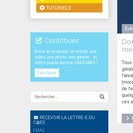
TUTORIELS
Évè
Contribuez
Don
men
Envie de proposer un article, une
vidéo, une photo, une galerie... et
Tous 
d'être publié dans le CAES MAG ?
génér
Participez
l’ann
(mora
de l’
quelq
ces a
RECEVOIR LA LETTRE-E DU
L
C@ES