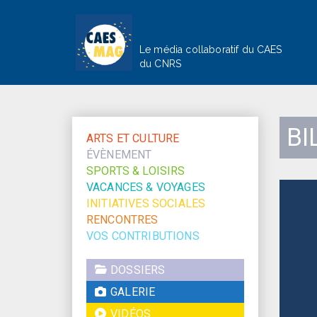
Le média collaboratif du CAES
du CNRS
BI
ARTS ET CULTURE
ÉVÈNEMENT
SPORTS & LOISIRS
VACANCES & VOYAGES
INITIATIVES SOCIALES
RENCONTRES
VOS CONTRIBUTIONS
DOSSIERS
GALERIE
VIDÉOS