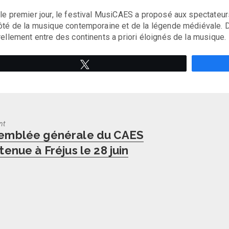
le premier jour, le festival MusiCAES a proposé aux spectateur
ôté de la musique contemporaine et de la légende médiévale. D
rellement entre des continents a priori éloignés de la musique.
Tweetez
nt
us
semblée générale du CAES
 tenue à Fréjus le 28 juin