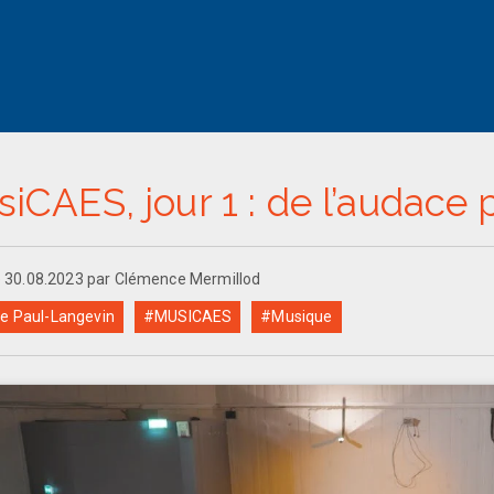
iCAES, jour 1 : de l’audace 
le 30.08.2023 par Clémence Mermillod
e Paul-Langevin
#MUSICAES
#Musique