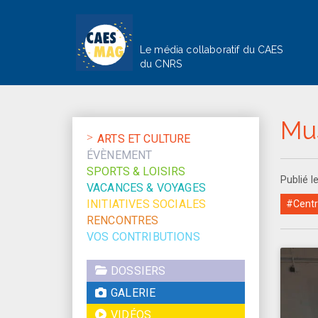
Le média collaboratif du CAES
du CNRS
Mus
ARTS ET CULTURE
ÉVÈNEMENT
SPORTS & LOISIRS
Publié 
VACANCES & VOYAGES
INITIATIVES SOCIALES
#Centr
RENCONTRES
VOS CONTRIBUTIONS
DOSSIERS
GALERIE
VIDÉOS