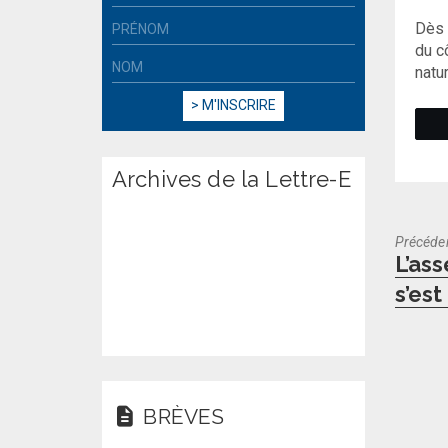
Dès 
du c
natu
Archives de la Lettre-E
Précéde
Previo
L’as
post:
s’est
BRÈVES