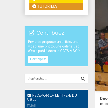
TUTORIELS
Contribuez
Envie de proposer un article, une
vidéo, une photo, une galerie... et
d'être publié dans le CAES MAG ?
Participez
RECEVOIR LA LETTRE-E DU
Déco
C@ES
mus