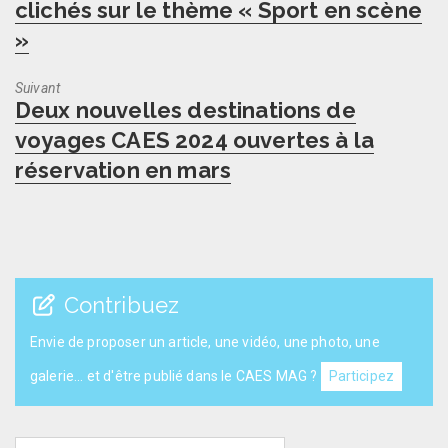
clichés sur le thème « Sport en scène
»
Suivant
Next
Deux nouvelles destinations de
post:
voyages CAES 2024 ouvertes à la
réservation en mars
Contribuez
Envie de proposer un article, une vidéo, une photo, une
galerie... et d'être publié dans le CAES MAG ?
Participez