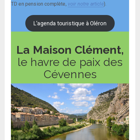
TD en pension complète,
voir notre article
).
L’agenda touristique à Oléron
La Maison Clément,
le havre de paix des
Cévennes