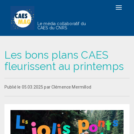
Toggle
navigat
Le média collaboratif du
CAES du CNRS
Les bons plans CAES
fleurissent au printemps
Publié le 05.03.2025 par Clémence Mermillod