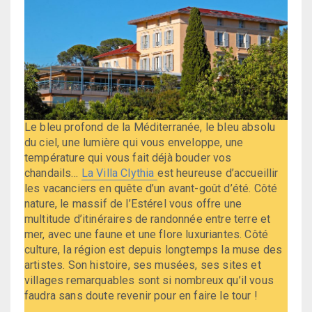
Le bleu profond de la Méditerranée, le bleu absolu
du ciel, une lumière qui vous enveloppe, une
température qui vous fait déjà bouder vos
chandails…
La Villa Clythia
est heureuse d’accueillir
les vacanciers en quête d’un avant-goût d’été. Côté
nature, le massif de l’Estérel vous offre une
multitude d’itinéraires de randonnée entre terre et
mer, avec une faune et une flore luxuriantes. Côté
culture, la région est depuis longtemps la muse des
artistes. Son histoire, ses musées, ses sites et
villages remarquables sont si nombreux qu’il vous
faudra sans doute revenir pour en faire le tour !