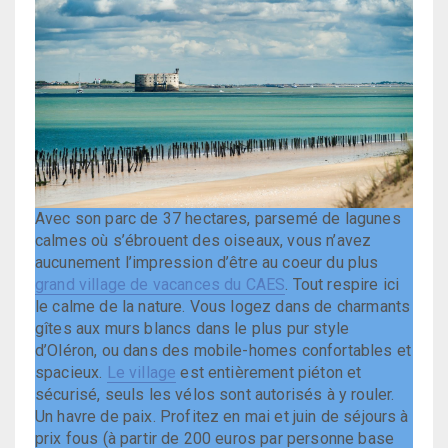
Avec son parc de 37 hectares, parsemé de lagunes
calmes où s’ébrouent des oiseaux, vous n’avez
aucunement l’impression d’être au coeur du plus
grand village de vacances du CAES
. Tout respire ici
le calme de la nature. Vous logez dans de charmants
gîtes aux murs blancs dans le plus pur style
d’Oléron, ou dans des mobile-homes confortables et
spacieux.
Le village
est entièrement piéton et
sécurisé, seuls les vélos sont autorisés à y rouler.
Un havre de paix. Profitez en mai et juin de séjours à
prix fous (à partir de 200 euros par personne base