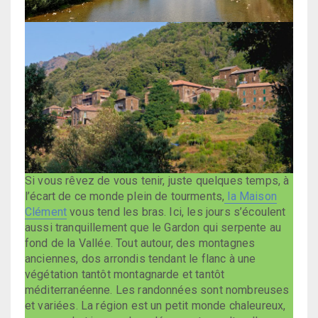
Si vous rêvez de vous tenir, juste quelques temps, à
l’écart de ce monde plein de tourments,
la Maison
Clément
vous tend les bras. Ici, les jours s’écoulent
aussi tranquillement que le Gardon qui serpente au
fond de la Vallée. Tout autour, des montagnes
anciennes, dos arrondis tendant le flanc à une
végétation tantôt montagnarde et tantôt
méditerranéenne. Les randonnées sont nombreuses
et variées. La région est un petit monde chaleureux,