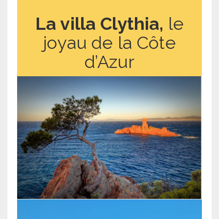
La villa Clythia,
le
joyau de la Côte
d’Azur