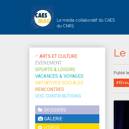
Le média collaboratif du CAES
du CNRS
Le 
ARTS ET CULTURE
ÉVÈNEMENT
SPORTS & LOISIRS
Publié l
VACANCES & VOYAGES
INITIATIVES SOCIALES
#fil ro
RENCONTRES
VOS CONTRIBUTIONS
DOSSIERS
GALERIE
VIDÉOS