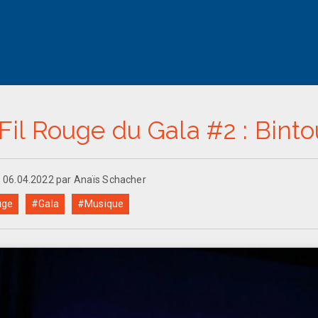
Fil Rouge du Gala #2 : Bint
e 06.04.2022 par Anaïs Schacher
uge
#Gala
#Musique