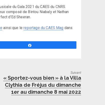
usicale du Gala 2021 du CAES du CNRS.
ueux composé de Bintou Niabaly et Nathan
rfect d’Ed Sheeran.
le
ainsi que le
reportage du CAES Mag
dans
Partagez
Suivant
Next
« Sportez-vous bien » à la Villa
post:
Clythia de Fréjus du dimanche
1er au dimanche 8 mai 2022