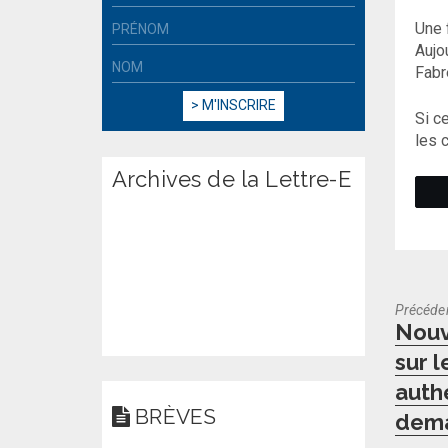
Une 
Aujo
Fabr
Si c
les 
Archives de la Lettre-E
Précéde
Previo
Nouv
post:
sur l
authe
BRÈVES
dem