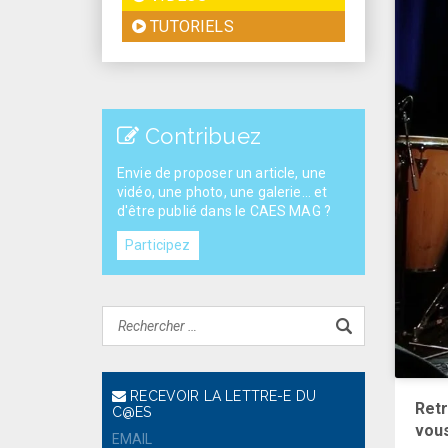
TUTORIELS
Contribuez
Envie de proposer un article, une
vidéo, une photo, une galerie... et
d'être publié dans le CAES MAG ?
Participez
RECEVOIR LA LETTRE-E DU
Retr
C@ES
vou