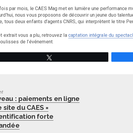
fois par mois, le CAES Mag met en lumière une performance m
urd’hui, nous vous proposons de découvrir un jeune duo talent
e, tous deux enfants d’agents CNRS, qui interprètent le titre Pe
et extrait vous a plu, retrouvez la
captation intégrale du spectac
coulisses de l’événement.
Tweetez
nt
us
eau : paiements en ligne
e site du CAES =
ntification forte
andée