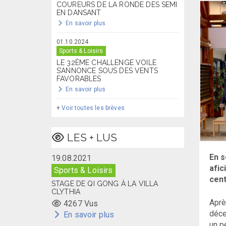
COUREURS DE LA RONDE DES SEMI
EN DANSANT
En savoir plus
01.10.2024
Sports & Loisirs
LE 32ÈME CHALLENGE VOILE
S’ANNONCE SOUS DES VENTS
FAVORABLES
En savoir plus
+
Voir toutes les brèves
LES + LUS
En s
19.08.2021
afic
Sports & Loisirs
cen
STAGE DE QI GONG À LA VILLA
CLYTHIA
Aprè
4267 Vus
déce
En savoir plus
un p