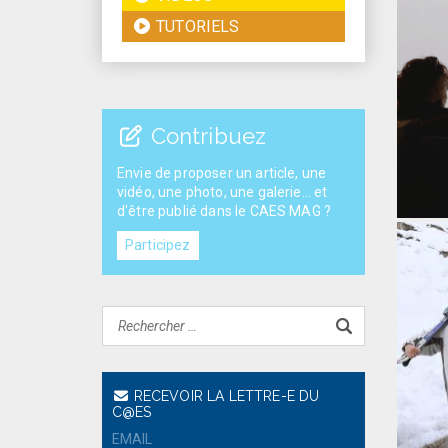
TUTORIELS
Contribuez
Envie de proposer un article, une
vidéo, une photo, une galerie... et
d'être publié dans le CAES MAG ?
Participez
RECEVOIR LA LETTRE-E DU
C@ES