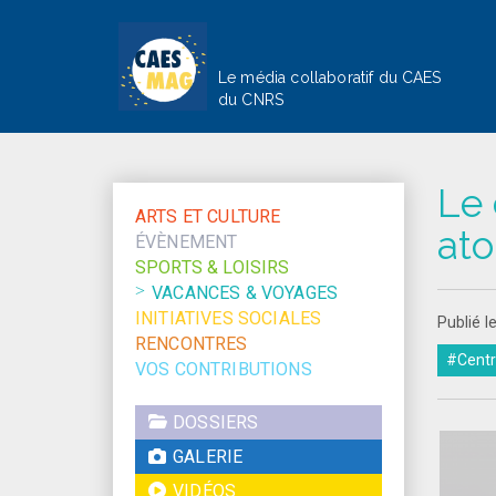
Le média collaboratif du CAES
du CNRS
Le 
ARTS ET CULTURE
ato
ÉVÈNEMENT
SPORTS & LOISIRS
VACANCES & VOYAGES
INITIATIVES SOCIALES
Publié 
RENCONTRES
#Centr
VOS CONTRIBUTIONS
DOSSIERS
GALERIE
VIDÉOS