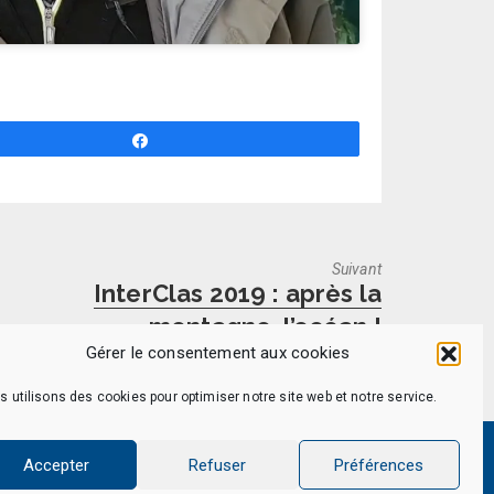
Partagez
Suivant
Next
InterClas 2019 : après la
post:
montagne, l’océan !
Gérer le consentement aux cookies
s utilisons des cookies pour optimiser notre site web et notre service.
Accepter
Refuser
Préférences
 données personnelles
Nous Contacter