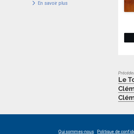
En savoir plus
Précéde
Previo
Le T
post:
Clém
Clém
Qui sommes-nous
Politique de confid