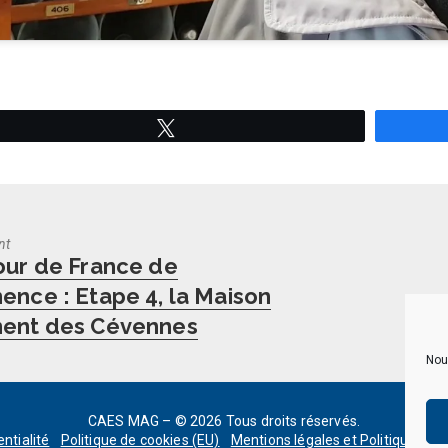
Tweetez
nt
us
our de France de
ence : Etape 4, la Maison
ent des Cévennes
Nou
CAES MAG – © 2026 Tous droits réservés.
entialité
Politique de cookies (EU)
Mentions légales et Politique de