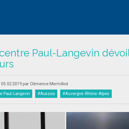
centre Paul-Langevin dévoi
urs
le 05.02.2019 par Clémence Mermillod
e Paul-Langevin
#Aussois
#Auvergne-Rhône-Alpes