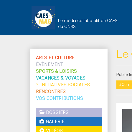
Le média collaboratif du CAES
du CNRS
Le 
ARTS ET CULTURE
ÉVÈNEMENT
SPORTS & LOISIRS
Publié l
VACANCES & VOYAGES
INITIATIVES SOCIALES
#Commi
RENCONTRES
VOS CONTRIBUTIONS
DOSSIERS
GALERIE
VIDÉOS