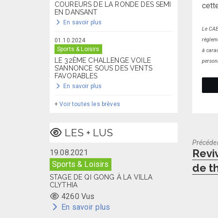
COUREURS DE LA RONDE DES SEMI
cett
EN DANSANT
En savoir plus
Le CAE
règlem
01.10.2024
Sports & Loisirs
à cara
LE 32ÈME CHALLENGE VOILE
personn
S’ANNONCE SOUS DES VENTS
FAVORABLES
En savoir plus
+
Voir toutes les brèves
LES + LUS
Précéde
Previo
Revi
19.08.2021
post:
Sports & Loisirs
de t
STAGE DE QI GONG À LA VILLA
CLYTHIA
4260 Vus
En savoir plus