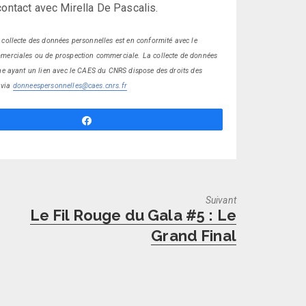
contact avec Mirella De Pascalis.
 collecte des données personnelles est en conformité avec le
ommerciales ou de prospection commerciale. La collecte de données
nne ayant un lien avec le CAES du CNRS dispose des droits des
r via
donneespersonnelles@caes.cnrs.fr
Partagez
Suivant
Next
Le Fil Rouge du Gala #5 : Le
post:
Grand Final