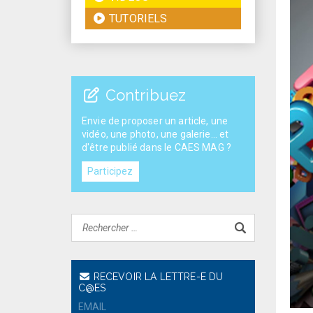
TUTORIELS
Contribuez
Envie de proposer un article, une
vidéo, une photo, une galerie... et
d'être publié dans le CAES MAG ?
Participez
RECEVOIR LA LETTRE-E DU
C@ES