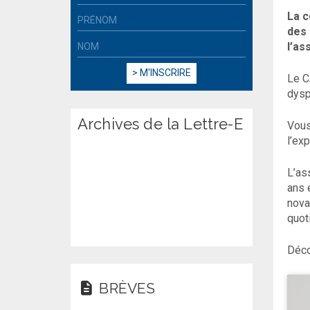
La c
des 
l’as
Le C
dysp
Archives de la Lettre-E
Vous
l’ex
L’as
ans 
nova
quot
Déco
BRÈVES