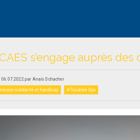
CAES s’engage auprès des 
e 06.07.2022 par Anaïs Schacher
ssion solidarité et handicap
#Troubles Dys