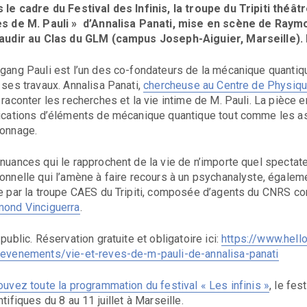
 le cadre du Festival des Infinis, la troupe du Tripiti thé
s de M. Pauli » d’Annalisa Panati, mise en scène de Ray
audir au Clas du GLM (campus Joseph-Aiguier, Marseille). 
gang Pauli est l’un des co-fondateurs de la mécanique quantique
 ses travaux. Annalisa Panati,
chercheuse au Centre de Physiq
 raconter les recherches et la vie intime de M. Pauli. La pièce
ications d’éléments de mécanique quantique tout comme les as
onnage.
nuances qui le rapprochent de la vie de n’importe quel spectate
onnelle qui l’amène à faire recours à un psychanalyste, égaleme
e par la troupe CAES du Tripiti, composée d’agents du CNRS c
ond Vinciguerra
.
 public. Réservation gratuite et obligatoire ici:
https://www.hell
evenements/vie-et-reves-de-m-pauli-de-annalisa-panati
ouvez toute la programmation du festival « Les infinis »
, le fes
tifiques du 8 au 11 juillet à Marseille.