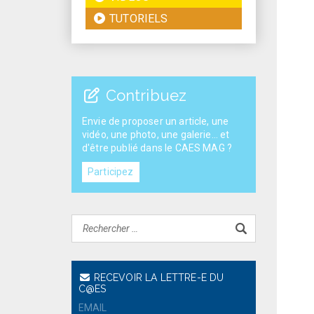
TUTORIELS
Contribuez
Envie de proposer un article, une
vidéo, une photo, une galerie... et
d'être publié dans le CAES MAG ?
Participez
RECEVOIR LA LETTRE-E DU
C@ES