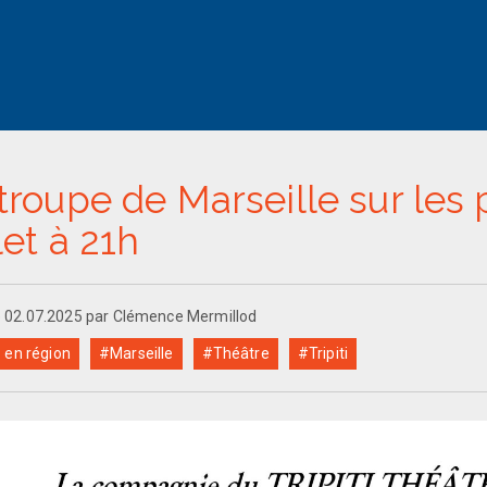
troupe de Marseille sur les 
llet à 21h
le 02.07.2025 par Clémence Mermillod
en région
#Marseille
#Théâtre
#Tripiti