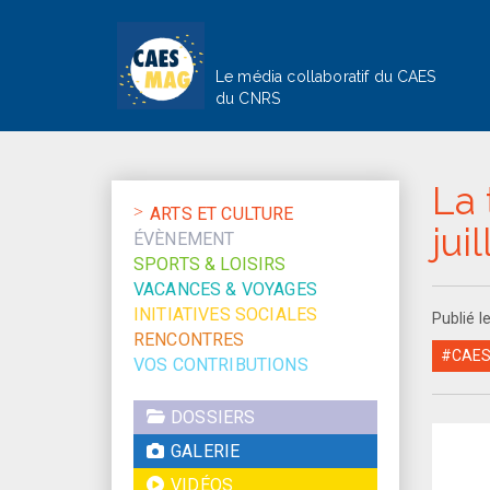
Le média collaboratif du CAES
du CNRS
La 
ARTS ET CULTURE
jui
ÉVÈNEMENT
SPORTS & LOISIRS
VACANCES & VOYAGES
INITIATIVES SOCIALES
Publié 
RENCONTRES
#CAES 
VOS CONTRIBUTIONS
DOSSIERS
GALERIE
VIDÉOS