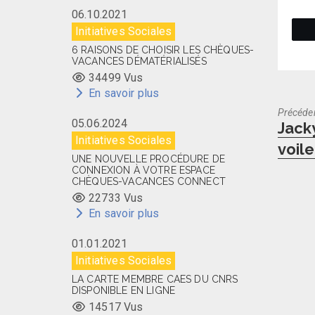
06.10.2021
Initiatives Sociales
6 RAISONS DE CHOISIR LES CHÈQUES-
VACANCES DÉMATÉRIALISÉS
34499 Vus
En savoir plus
Précéde
05.06.2024
Previo
Jacky
post:
Initiatives Sociales
voile
UNE NOUVELLE PROCÉDURE DE
CONNEXION À VOTRE ESPACE
CHÈQUES-VACANCES CONNECT
22733 Vus
En savoir plus
01.01.2021
Initiatives Sociales
LA CARTE MEMBRE CAES DU CNRS
DISPONIBLE EN LIGNE
14517 Vus