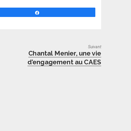
Partagez
Suivant
Next
Chantal Menier, une vie
post:
d’engagement au CAES