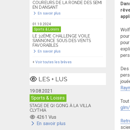
COUREURS DE LA RONDE DES SEMI
Dans
EN DANSANT
rêve
En savoir plus
appl
01.10.2024
Wolf
Sports & Loisirs
pour
LE 32ÈME CHALLENGE VOILE
S’ANNONCE SOUS DES VENTS
pour
FAVORABLES
expl
En savoir plus
pers
+
Voir toutes les brèves
Des 
pers
LES + LUS
joué
Raym
19.08.2021
Sports & Loisirs
Tout
STAGE DE QI GONG À LA VILLA
glm/
CLYTHIA
4261 Vus
Retr
En savoir plus
scien