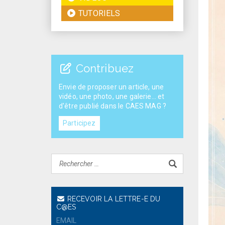
TUTORIELS
Contribuez
Envie de proposer un article, une
vidéo, une photo, une galerie... et
d'être publié dans le CAES MAG ?
Participez
RECEVOIR LA LETTRE-E DU
C@ES