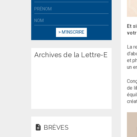
Et s
votr
La r
Archives de la Lettre-E
d’ab
et p
un e
Conç
de l
équi
créa
BRÈVES