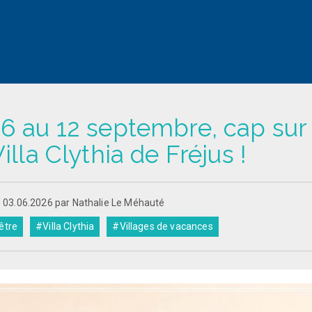
6 au 12 septembre, cap sur 
Villa Clythia de Fréjus !
e 03.06.2026 par Nathalie Le Méhauté
être
#Villa Clythia
#Villages de vacances