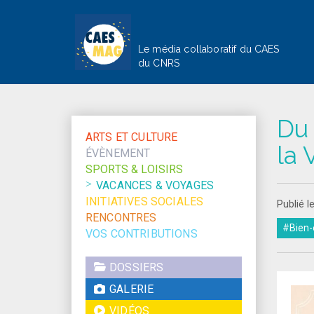
Le média collaboratif du CAES
du CNRS
Du 
ARTS ET CULTURE
la 
ÉVÈNEMENT
SPORTS & LOISIRS
VACANCES & VOYAGES
INITIATIVES SOCIALES
Publié l
RENCONTRES
#Bien-
VOS CONTRIBUTIONS
DOSSIERS
GALERIE
VIDÉOS