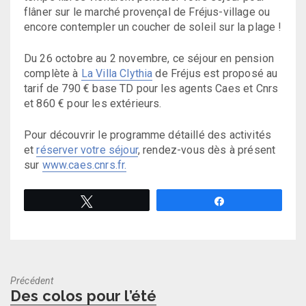
flâner sur le marché provençal de Fréjus-village ou
encore contempler un coucher de soleil sur la plage !
Du 26 octobre au 2 novembre, ce séjour en pension
complète à
La Villa Clythia
de Fréjus est proposé au
tarif de 790 € base TD pour les agents Caes et Cnrs
et 860 € pour les extérieurs.
Pour découvrir le programme détaillé des activités
et
réserver votre séjour
, rendez-vous dès à présent
sur
www.caes.cnrs.fr.
Tweetez
Partagez
Précédent
Previous
Des colos pour l’été