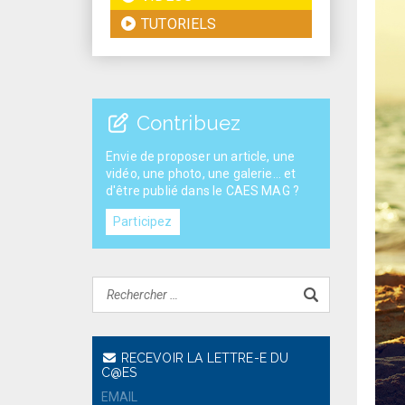
TUTORIELS
Contribuez
Envie de proposer un article, une
vidéo, une photo, une galerie... et
d'être publié dans le CAES MAG ?
Participez
RECEVOIR LA LETTRE-E DU
C@ES