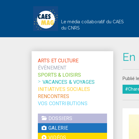
Le média collaboratif du CAES
du CNRS
En 
ARTS ET CULTURE
ÉVÈNEMENT
SPORTS & LOISIRS
Publié l
VACANCES & VOYAGES
INITIATIVES SOCIALES
#Chare
RENCONTRES
VOS CONTRIBUTIONS
DOSSIERS
GALERIE
VIDÉOS