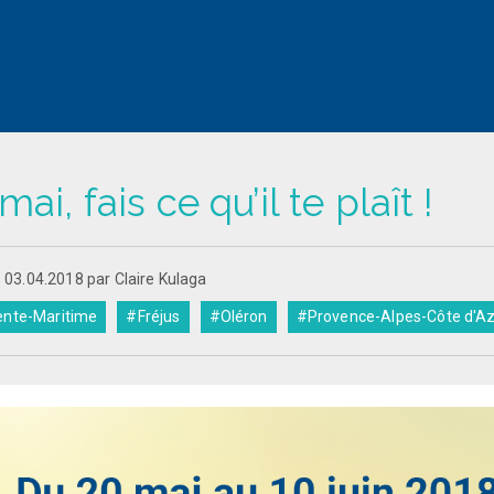
mai, fais ce qu’il te plaît !
e 03.04.2018 par Claire Kulaga
nte-Maritime
#Fréjus
#Oléron
#Provence-Alpes-Côte d'A