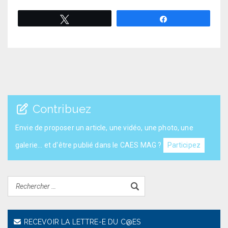
Tweetez
Partagez
Contribuez
Envie de proposer un article, une vidéo, une photo, une
galerie... et d'être publié dans le CAES MAG ?
Participez
RECEVOIR LA LETTRE-E DU C@ES