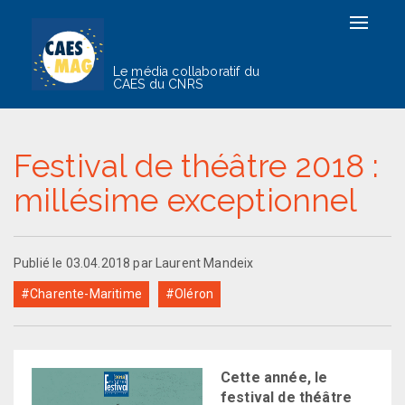
Toggle
navigat
Le média collaboratif du
CAES du CNRS
Festival de théâtre 2018 :
millésime exceptionnel
Publié le 03.04.2018 par Laurent Mandeix
#Charente-Maritime
#Oléron
Cette année, le
festival de théâtre