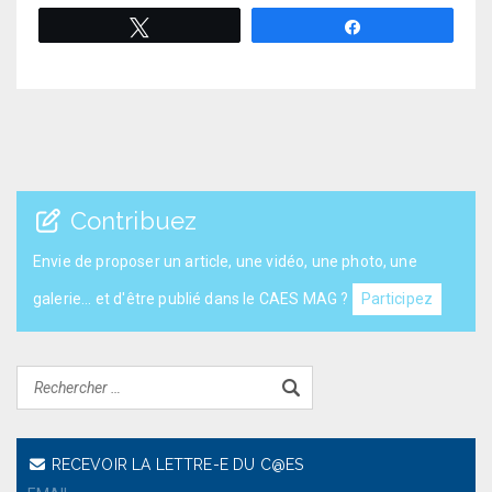
Tweetez
Partagez
Contribuez
Envie de proposer un article, une vidéo, une photo, une
galerie... et d'être publié dans le CAES MAG ?
Participez
RECEVOIR LA LETTRE-E DU C@ES