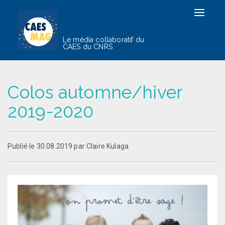
Toggle
navigat
Le média collaboratif du
CAES du CNRS
Colos automne/hiver
2019-2020
Publié le 30.08.2019 par Claire Kulaga