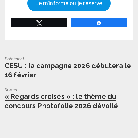
Je m’informe ou je réserve
Tweetez
Partagez
Précédent
Previous
CESU : la campagne 2026 débutera le
post:
16 février
Suivant
Next
« Regards croisés » : le thème du
post:
concours Photofolie 2026 dévoilé